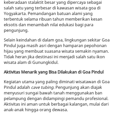
keberadaan stalaktit besar yang dipercaya sebagai
salah satu yang terbesar di kawasan wisata goa di
Yogyakarta. Pemandangan batuan alami yang
terbentuk selama ribuan tahun memberikan kesan
eksotis dan menambah nilai edukasi bagi para
pengunjung.
Selain keindahan di dalam goa, lingkungan sekitar Goa
Pindul juga masih asri dengan hamparan pepohonan
hijau yang membuat suasana wisata semakin nyaman.
Tidak heran jika destinasi ini menjadi salah satu ikon
wisata alam di Gunungkidul.
Aktivitas Menarik yang Bisa Dilakukan di Goa Pindul
Kegiatan utama yang paling diminati wisatawan di Goa
Pindul adalah
cave tubing
. Pengunjung akan diajak
menyusuri sungai bawah tanah menggunakan ban
pelampung dengan didampingi pemandu profesional.
Aktivitas ini aman untuk berbagai kalangan, mulai dari
anak-anak hingga orang dewasa.