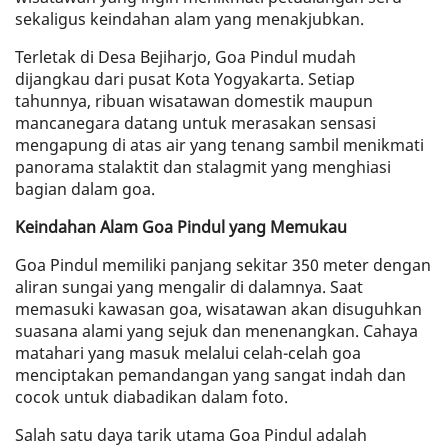
sekaligus keindahan alam yang menakjubkan.
Terletak di Desa Bejiharjo, Goa Pindul mudah
dijangkau dari pusat Kota Yogyakarta. Setiap
tahunnya, ribuan wisatawan domestik maupun
mancanegara datang untuk merasakan sensasi
mengapung di atas air yang tenang sambil menikmati
panorama stalaktit dan stalagmit yang menghiasi
bagian dalam goa.
Keindahan Alam Goa Pindul yang Memukau
Goa Pindul memiliki panjang sekitar 350 meter dengan
aliran sungai yang mengalir di dalamnya. Saat
memasuki kawasan goa, wisatawan akan disuguhkan
suasana alami yang sejuk dan menenangkan. Cahaya
matahari yang masuk melalui celah-celah goa
menciptakan pemandangan yang sangat indah dan
cocok untuk diabadikan dalam foto.
Salah satu daya tarik utama Goa Pindul adalah