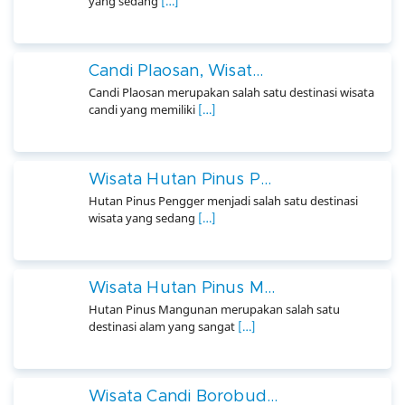
yang sedang
[…]
Candi Plaosan, Wisat...
Candi Plaosan merupakan salah satu destinasi wisata
candi yang memiliki
[…]
Wisata Hutan Pinus P...
Hutan Pinus Pengger menjadi salah satu destinasi
wisata yang sedang
[…]
Wisata Hutan Pinus M...
Hutan Pinus Mangunan merupakan salah satu
destinasi alam yang sangat
[…]
Wisata Candi Borobud...