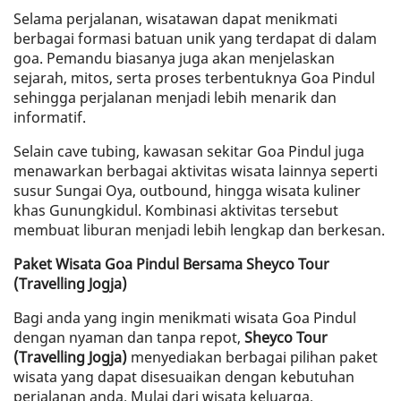
Selama perjalanan, wisatawan dapat menikmati
berbagai formasi batuan unik yang terdapat di dalam
goa. Pemandu biasanya juga akan menjelaskan
sejarah, mitos, serta proses terbentuknya Goa Pindul
sehingga perjalanan menjadi lebih menarik dan
informatif.
Selain cave tubing, kawasan sekitar Goa Pindul juga
menawarkan berbagai aktivitas wisata lainnya seperti
susur Sungai Oya, outbound, hingga wisata kuliner
khas Gunungkidul. Kombinasi aktivitas tersebut
membuat liburan menjadi lebih lengkap dan berkesan.
Paket Wisata Goa Pindul Bersama Sheyco Tour
(Travelling Jogja)
Bagi anda yang ingin menikmati wisata Goa Pindul
dengan nyaman dan tanpa repot,
Sheyco Tour
(Travelling Jogja)
menyediakan berbagai pilihan paket
wisata yang dapat disesuaikan dengan kebutuhan
perjalanan anda. Mulai dari wisata keluarga,