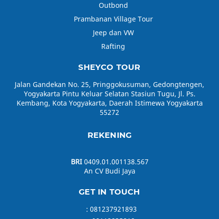
Outbond
Prambanan Village Tour
Jeep dan VW
Rafting
SHEYCO TOUR
Jalan Gandekan No. 25, Pringgokusuman, Gedongtengen,
Yogyakarta Pintu Keluar Selatan Stasiun Tugu, Jl. Ps.
Kembang, Kota Yogyakarta, Daerah Istimewa Yogyakarta
55272
REKENING
BRI
0409.01.001138.567
An CV Budi Jaya
GET IN TOUCH
:
081237921893