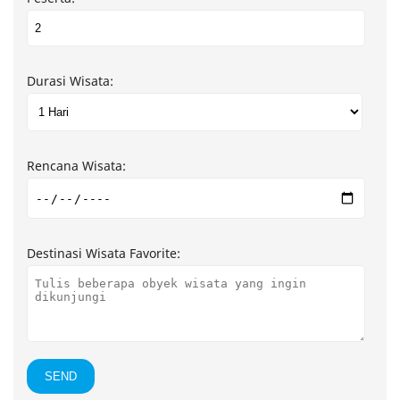
Durasi Wisata:
Rencana Wisata:
Destinasi Wisata Favorite: