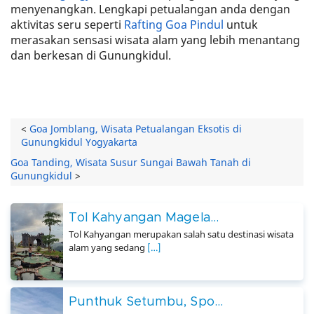
menyenangkan. Lengkapi petualangan anda dengan
aktivitas seru seperti
Rafting Goa Pindul
untuk
merasakan sensasi wisata alam yang lebih menantang
dan berkesan di Gunungkidul.
<
Goa Jomblang, Wisata Petualangan Eksotis di
Gunungkidul Yogyakarta
Goa Tanding, Wisata Susur Sungai Bawah Tanah di
Gunungkidul
>
Tol Kahyangan Magela...
Tol Kahyangan merupakan salah satu destinasi wisata
alam yang sedang
[…]
Punthuk Setumbu, Spo...