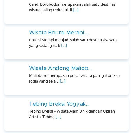
Candi Borobudur merupakan salah satu destinasi
wisata paling terkenal di
[…]
Wisata Bhumi Merapi:...
Bhumi Merapi menjadi salah satu destinasi wisata
yang sedang naik
[…]
Wisata Andong Maliob...
Malioboro merupakan pusat wisata paling ikonik di
Jogja yang selalu
[…]
Tebing Breksi Yogyak...
Tebing Breksi – Wisata Alam Unik dengan Ukiran
Artistik Tebing
[…]