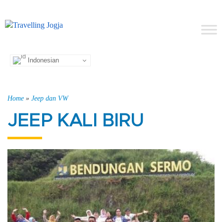
Indonesian
Home
»
Jeep dan VW
JEEP KALI BIRU