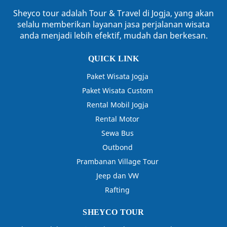
Outbond
Prambanan Village Tour
Jeep dan VW
Rafting
SHEYCO TOUR
Jalan Gandekan No. 25, Pringgokusuman, Gedongtengen,
Yogyakarta Pintu Keluar Selatan Stasiun Tugu, Jl. Ps.
Kembang, Kota Yogyakarta, Daerah Istimewa Yogyakarta
55272
REKENING
BRI
0409.01.001138.567
An CV Budi Jaya
GET IN TOUCH
:
081237921893
:
08112835818