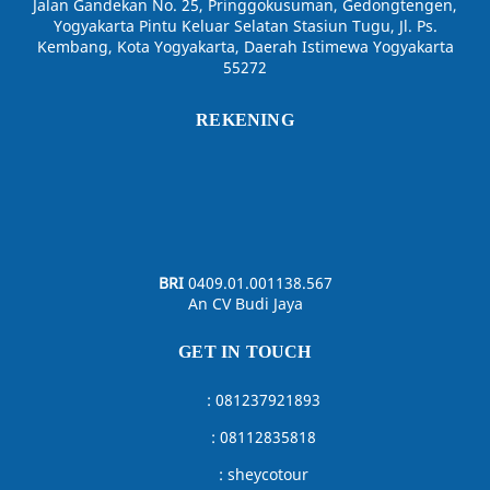
:
sheycotour
:
sheycotour
:
sheycotoursttugu
SHEYCO NETWORK
:
Travelling Jogja
–
Sheyco Tour
–
Sheyco Transport
–
Basecamp Jeep Jogja –
Penitipan Barang Jogja
COPYRIGHT@2020 :
SHEYCO TOUR
– PAKET WISATA – SEWA BUS –
SEWA MOBIL – SEWA MOTOR – SEWA JEEP / VW TOUR – SHUTTLE –
HOTEL – TICKETING – GATHERING – OUTBOUND – RAFTING. ALL
RIGHT RESERVED.