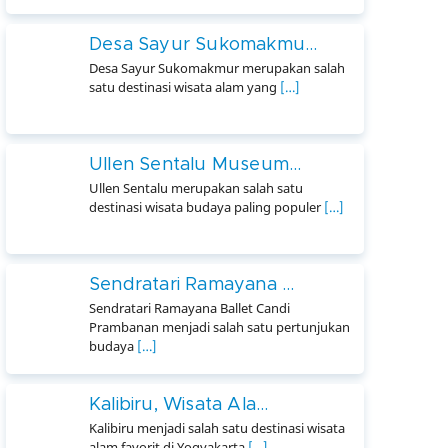
Desa Sayur Sukomakmu...
Desa Sayur Sukomakmur merupakan salah
satu destinasi wisata alam yang
[…]
Ullen Sentalu Museum...
Ullen Sentalu merupakan salah satu
destinasi wisata budaya paling populer
[…]
Sendratari Ramayana ...
Sendratari Ramayana Ballet Candi
Prambanan menjadi salah satu pertunjukan
budaya
[…]
Kalibiru, Wisata Ala...
Kalibiru menjadi salah satu destinasi wisata
alam favorit di Yogyakarta
[…]