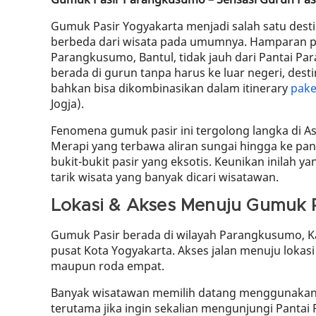
Gumuk Pasir Yogyakarta menjadi salah satu des
berbeda dari wisata pada umumnya. Hamparan pa
Parangkusumo, Bantul, tidak jauh dari Pantai Para
berada di gurun tanpa harus ke luar negeri, desti
bahkan bisa dikombinasikan dalam itinerary
pake
Jogja).
Fenomena gumuk pasir ini tergolong langka di As
Merapi yang terbawa aliran sungai hingga ke pa
bukit-bukit pasir yang eksotis. Keunikan inila
tarik wisata yang banyak dicari wisatawan.
Lokasi & Akses Menuju Gumuk P
Gumuk Pasir berada di wilayah Parangkusumo, Kab
pusat Kota Yogyakarta. Akses jalan menuju lokasi
maupun roda empat.
Banyak wisatawan memilih datang menggunakan ke
terutama jika ingin sekalian mengunjungi Pantai