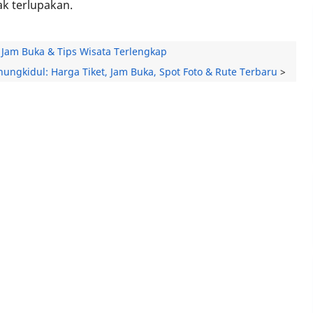
k terlupakan.
 Jam Buka & Tips Wisata Terlengkap
ungkidul: Harga Tiket, Jam Buka, Spot Foto & Rute Terbaru
>