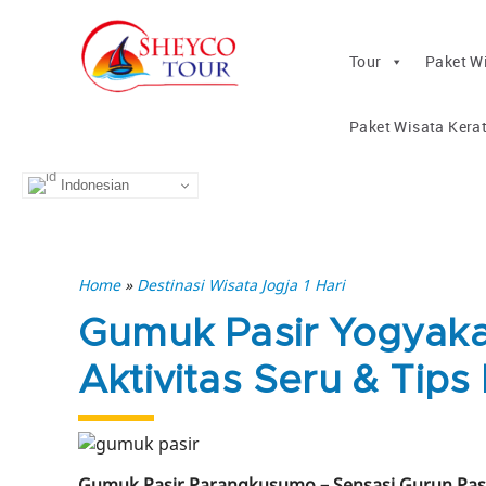
Tour
Paket W
Paket Wisata Kera
Indonesian
Home
»
Destinasi Wisata Jogja 1 Hari
Gumuk Pasir Yogyakar
Aktivitas Seru & Tip
Gumuk Pasir Parangkusumo – Sensasi Gurun Pasir