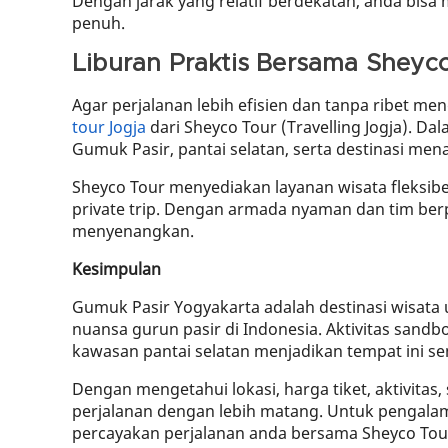
Dengan jarak yang relatif berdekatan, anda bisa 
penuh.
Liburan Praktis Bersama Sheyco 
Agar perjalanan lebih efisien dan tanpa ribet me
tour Jogja
dari Sheyco Tour (Travelling Jogja). D
Gumuk Pasir, pantai selatan, serta destinasi mena
Sheyco Tour menyediakan layanan wisata fleksib
private trip. Dengan armada nyaman dan tim berp
menyenangkan.
Kesimpulan
Gumuk Pasir Yogyakarta adalah destinasi wisa
nuansa gurun pasir di Indonesia. Aktivitas sandboa
kawasan pantai selatan menjadikan tempat ini se
Dengan mengetahui lokasi, harga tiket, aktivitas
perjalanan dengan lebih matang. Untuk pengalama
percayakan perjalanan anda bersama Sheyco Tour (