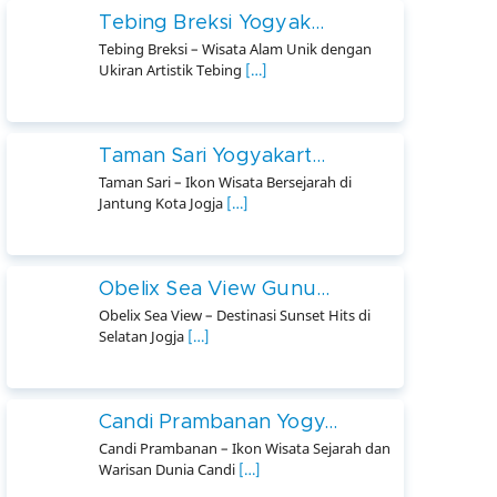
Tebing Breksi Yogyak...
Tebing Breksi – Wisata Alam Unik dengan
Ukiran Artistik Tebing
[…]
Taman Sari Yogyakart...
Taman Sari – Ikon Wisata Bersejarah di
Jantung Kota Jogja
[…]
Obelix Sea View Gunu...
Obelix Sea View – Destinasi Sunset Hits di
Selatan Jogja
[…]
Candi Prambanan Yogy...
Candi Prambanan – Ikon Wisata Sejarah dan
Warisan Dunia Candi
[…]