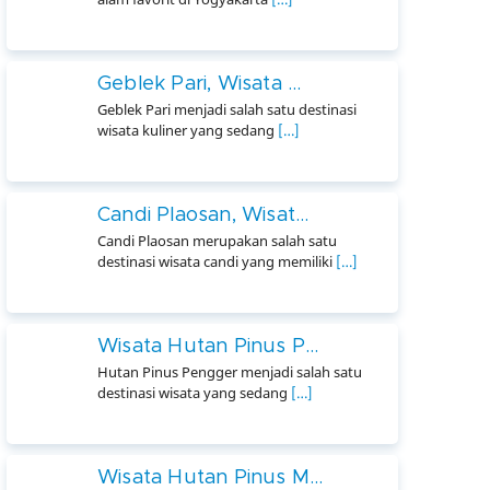
Geblek Pari, Wisata ...
Geblek Pari menjadi salah satu destinasi
wisata kuliner yang sedang
[…]
Candi Plaosan, Wisat...
Candi Plaosan merupakan salah satu
destinasi wisata candi yang memiliki
[…]
Wisata Hutan Pinus P...
Hutan Pinus Pengger menjadi salah satu
destinasi wisata yang sedang
[…]
Wisata Hutan Pinus M...