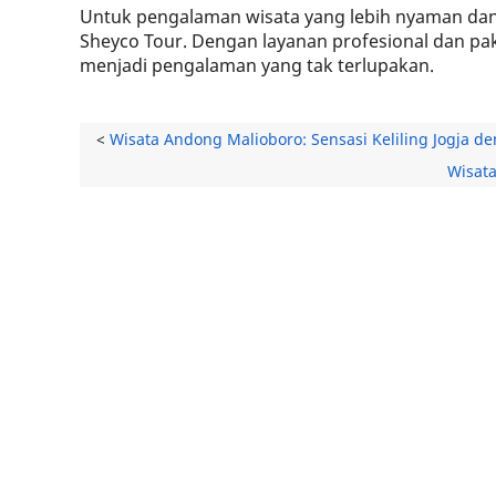
Untuk pengalaman wisata yang lebih nyaman da
Sheyco Tour. Dengan layanan profesional dan pak
menjadi pengalaman yang tak terlupakan.
<
Wisata Andong Malioboro: Sensasi Keliling Jogja d
Wisata