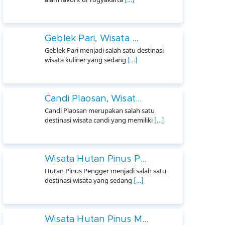
Geblek Pari, Wisata ...
Geblek Pari menjadi salah satu destinasi
wisata kuliner yang sedang
[…]
Candi Plaosan, Wisat...
Candi Plaosan merupakan salah satu
destinasi wisata candi yang memiliki
[…]
Wisata Hutan Pinus P...
Hutan Pinus Pengger menjadi salah satu
destinasi wisata yang sedang
[…]
Wisata Hutan Pinus M...