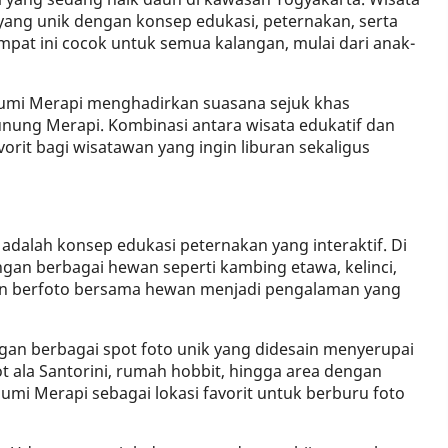
ng unik dengan konsep edukasi, peternakan, serta
empat ini cocok untuk semua kalangan, mulai dari anak-
Bhumi Merapi menghadirkan suasana sejuk khas
ung Merapi. Kombinasi antara wisata edukatif dan
vorit bagi wisatawan yang ingin liburan sekaligus
adalah konsep edukasi peternakan yang interaktif. Di
ngan berbagai hewan seperti kambing etawa, kelinci,
an berfoto bersama hewan menjadi pengalaman yang
ngan berbagai spot foto unik yang didesain menyerupai
 ala Santorini, rumah hobbit, hingga area dengan
humi Merapi sebagai lokasi favorit untuk berburu foto