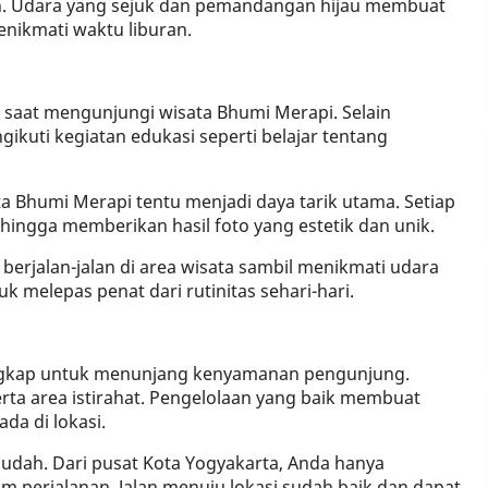
bah. Udara yang sejuk dan pemandangan hijau membuat
nikmati waktu liburan.
n saat mengunjungi wisata Bhumi Merapi. Selain
ikuti kegiatan edukasi seperti belajar tentang
ata Bhumi Merapi tentu menjadi daya tarik utama. Setiap
ingga memberikan hasil foto yang estetik dan unik.
berjalan-jalan di area wisata sambil menikmati udara
k melepas penat dari rutinitas sehari-hari.
lengkap untuk menunjang kenyamanan pengunjung.
serta area istirahat. Pengelolaan yang baik membuat
a di lokasi.
udah. Dari pusat Kota Yogyakarta, Anda hanya
 perjalanan. Jalan menuju lokasi sudah baik dan dapat