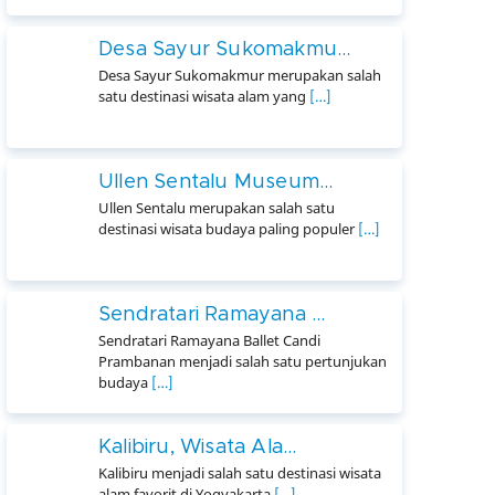
Desa Sayur Sukomakmu...
Desa Sayur Sukomakmur merupakan salah
satu destinasi wisata alam yang
[…]
Ullen Sentalu Museum...
Ullen Sentalu merupakan salah satu
destinasi wisata budaya paling populer
[…]
Sendratari Ramayana ...
Sendratari Ramayana Ballet Candi
Prambanan menjadi salah satu pertunjukan
budaya
[…]
Kalibiru, Wisata Ala...
Kalibiru menjadi salah satu destinasi wisata
alam favorit di Yogyakarta
[…]