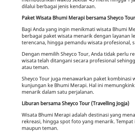
dilalui berbagai jenis kendaraan.
Paket Wisata Bhumi Merapi bersama Sheyco Tou
Bagi Anda yang ingin menikmati wisata Bhumi Me
berbagai paket wisata menarik dengan layanan len
terencana, hingga pemandu wisata profesional, 
Dengan memilih Sheyco Tour, Anda tidak perlu r
wisata telah ditangani secara profesional sehin
atau teman.
Sheyco Tour juga menawarkan paket kombinasi w
kunjungan ke Bhumi Merapi. Hal ini memungkinka
menarik dalam satu perjalanan.
Liburan bersama Sheyco Tour (Travelling Jogja)
Wisata Bhumi Merapi adalah destinasi yang mena
rekreasi, hingga spot foto yang menarik. Tempat
maupun teman.