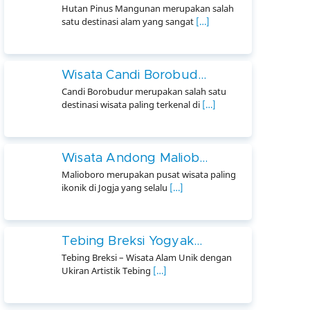
Hutan Pinus Mangunan merupakan salah
satu destinasi alam yang sangat
[…]
Wisata Candi Borobud...
Candi Borobudur merupakan salah satu
destinasi wisata paling terkenal di
[…]
Wisata Andong Maliob...
Malioboro merupakan pusat wisata paling
ikonik di Jogja yang selalu
[…]
Tebing Breksi Yogyak...
Tebing Breksi – Wisata Alam Unik dengan
Ukiran Artistik Tebing
[…]