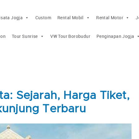
isata Jogja
Custom
Rental Mobil
Rental Motor
J
ton
Tour Sunrise
VW Tour Borobudur
Penginapan Jogja
a: Sejarah, Harga Tiket,
kunjung Terbaru