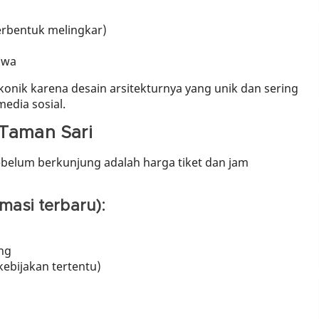
rbentuk melingkar)
awa
konik karena desain arsitekturnya yang unik dan sering
edia sosial.
 Taman Sari
ebelum berkunjung adalah harga tiket dan jam
masi terbaru):
ng
kebijakan tertentu)