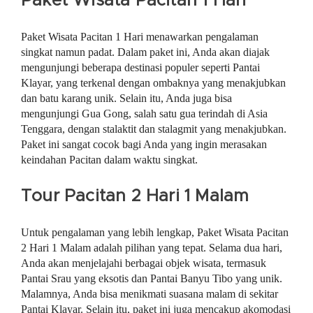
Paket Wisata Pacitan 1 Hari
Paket Wisata Pacitan 1 Hari menawarkan pengalaman
singkat namun padat. Dalam paket ini, Anda akan diajak
mengunjungi beberapa destinasi populer seperti Pantai
Klayar, yang terkenal dengan ombaknya yang menakjubkan
dan batu karang unik. Selain itu, Anda juga bisa
mengunjungi Gua Gong, salah satu gua terindah di Asia
Tenggara, dengan stalaktit dan stalagmit yang menakjubkan.
Paket ini sangat cocok bagi Anda yang ingin merasakan
keindahan Pacitan dalam waktu singkat.
Tour Pacitan 2 Hari 1 Malam
Untuk pengalaman yang lebih lengkap, Paket Wisata Pacitan
2 Hari 1 Malam adalah pilihan yang tepat. Selama dua hari,
Anda akan menjelajahi berbagai objek wisata, termasuk
Pantai Srau yang eksotis dan Pantai Banyu Tibo yang unik.
Malamnya, Anda bisa menikmati suasana malam di sekitar
Pantai Klayar. Selain itu, paket ini juga mencakup akomodasi