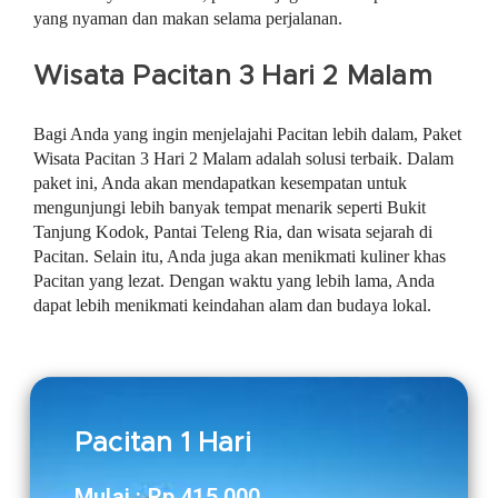
yang nyaman dan makan selama perjalanan.
Wisata Pacitan 3 Hari 2 Malam
Bagi Anda yang ingin menjelajahi Pacitan lebih dalam, Paket
Wisata Pacitan 3 Hari 2 Malam adalah solusi terbaik. Dalam
paket ini, Anda akan mendapatkan kesempatan untuk
mengunjungi lebih banyak tempat menarik seperti Bukit
Tanjung Kodok, Pantai Teleng Ria, dan wisata sejarah di
Pacitan. Selain itu, Anda juga akan menikmati kuliner khas
Pacitan yang lezat. Dengan waktu yang lebih lama, Anda
dapat lebih menikmati keindahan alam dan budaya lokal.
Pacitan 1 Hari
Mulai : Rp 415.000