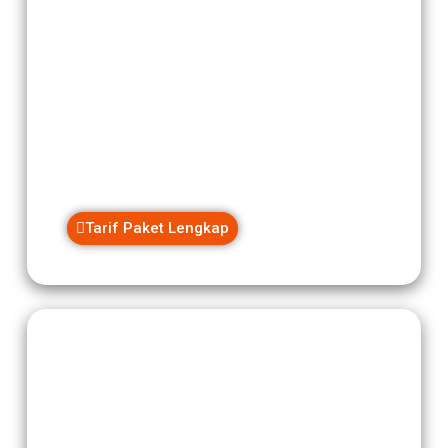
Destinasi Wisata :
Sungai Maron
Pantai Watu Karung
Pantai Kasap ( Miniatur Raja Ampat )
Pantai Soge
Sentono Gentong
Belanja Oleh – Oleh
Tarif Paket Lengkap
Pacitan 3 Hari
Mulai : Rp 1.365.000