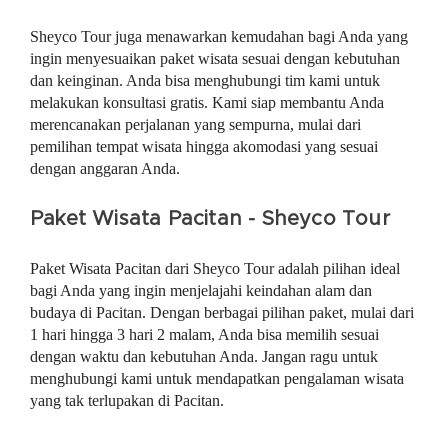
Sheyco Tour juga menawarkan kemudahan bagi Anda yang
ingin menyesuaikan paket wisata sesuai dengan kebutuhan
dan keinginan. Anda bisa menghubungi tim kami untuk
melakukan konsultasi gratis. Kami siap membantu Anda
merencanakan perjalanan yang sempurna, mulai dari
pemilihan tempat wisata hingga akomodasi yang sesuai
dengan anggaran Anda.
Paket Wisata Pacitan - Sheyco Tour
Paket Wisata Pacitan dari Sheyco Tour adalah pilihan ideal
bagi Anda yang ingin menjelajahi keindahan alam dan
budaya di Pacitan. Dengan berbagai pilihan paket, mulai dari
1 hari hingga 3 hari 2 malam, Anda bisa memilih sesuai
dengan waktu dan kebutuhan Anda. Jangan ragu untuk
menghubungi kami untuk mendapatkan pengalaman wisata
yang tak terlupakan di Pacitan.