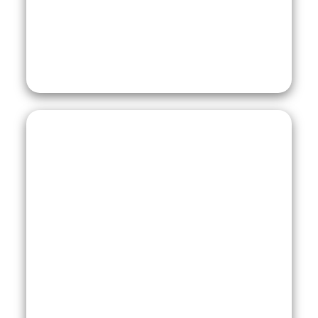
Paket Wisata Dieng
Paket Dieng 1 Hari
Mulai : Rp 410.000
Destinasi Wisata :
Batu Ratapan Angin
Telaga Menjer
Candi Arjuna
Belanja Oleh – Oleh