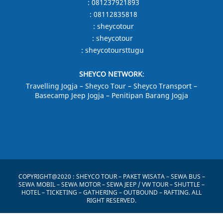
:
081237921893
:
08112835818
:
sheycotour
:
sheycotour
:
sheycotoursttugu
SHEYCO NETWORK
:
Travelling Jogja
–
Sheyco Tour
–
Sheyco Transport
–
Basecamp Jeep Jogja –
Penitipan Barang Jogja
COPYRIGHT@2020 :
SHEYCO TOUR
– PAKET WISATA – SEWA BUS –
SEWA MOBIL – SEWA MOTOR – SEWA JEEP / VW TOUR – SHUTTLE –
HOTEL – TICKETING – GATHERING – OUTBOUND – RAFTING. ALL
RIGHT RESERVED.