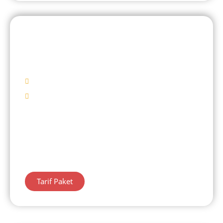
DIENG 1 HARI
Telaga Menjer
Mulai Rp 435.000/ Pax
Destinasi Wisata
Batu Ratapan Angin
Telaga Menjer
Candi Arjuna
Belanja Oleh – Oleh
Tarif Paket