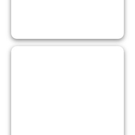
Paket Wisata Dieng
Paket Dieng 2 Hari
Mulai : Rp 850.000
Destinasi Wisata :
Telaga Menjer
Kawah Sekidang
Candi Arjuna
Gardu Pandang Tieng