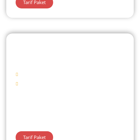
Tarif Paket
DIENG 1 HARI
Kawah Sekidang
Mulai Rp 420.000/ Pax
Destinasi Wisata
Kawah Sekidang
Telaga Warna
Candi Arjuna
Belanja Oleh – Oleh
Tarif Paket