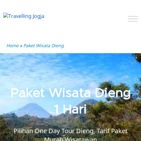
Home
»
Paket Wisata Dieng
Paket Wisata Dieng
1 Hari
Pilihan One Day Tour Dieng, Tarif Paket
Murah Wisatawan