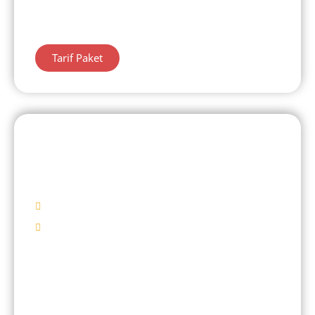
Candi Arjuna
Belanja Oleh – Oleh
Tarif Paket
DIENG 1 HARI
Candi Arjuna
Mulai Rp 440.000/ Pax
Destinasi Wisata
Sunrise Sikunir
Candi Arjuna
Kawah Sekidang
Belanja Oleh – Oleh