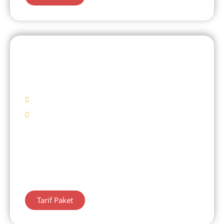
DIENG 1 HARI
D'Qiano Waterpark
Mulai Rp 335.000/ Pax
Destinasi Wisata
Kawah Sekidang
D’Qiano Waterpark Dieng
Gardu Pandang Tieng
Belanja Oleh – Oleh
Tarif Paket