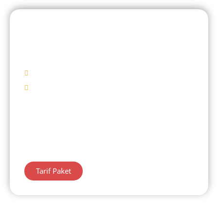
DIENG 1 HARI
Kahyangan Sky Line
Mulai Rp 425.000/ Pax
Destinasi Wisata
Kahyangan Sky Line
Telaga Warna
Kawah Sekidang
Belanja Oleh – Oleh
Tarif Paket