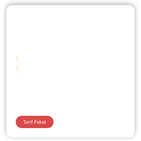
DIENG 1 HARI
Maha Sky Batu
Angkruk
Mulai Rp 405.000/ Pax
Destinasi Wisata
Kawah Sekidang
Maha Sky Batu Angkruk
Telaga Menjer
Belanja Oleh – Oleh
Tarif Paket