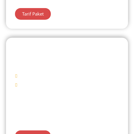
Tarif Paket
DIENG 1 HARI
Batu Ratapan Angin
Mulai Rp 435.000/ Pax
Destinasi Wisata
Batu Ratapan Angin
Telaga Menjer
Candi Arjuna
Belanja Oleh – Oleh