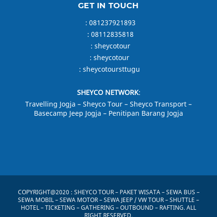
GET IN TOUCH
:
081237921893
:
08112835818
:
sheycotour
:
sheycotour
:
sheycotoursttugu
SHEYCO NETWORK
:
Travelling Jogja
–
Sheyco Tour
–
Sheyco Transport
–
Basecamp Jeep Jogja –
Penitipan Barang Jogja
COPYRIGHT@2020 :
SHEYCO TOUR
– PAKET WISATA – SEWA BUS –
SEWA MOBIL – SEWA MOTOR – SEWA JEEP / VW TOUR – SHUTTLE –
HOTEL – TICKETING – GATHERING – OUTBOUND – RAFTING. ALL
RIGHT RESERVED.