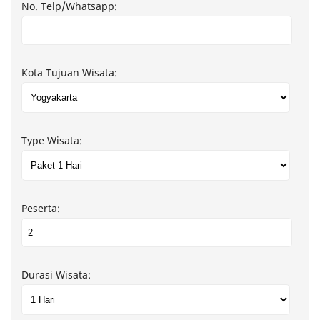
No. Telp/Whatsapp:
Kota Tujuan Wisata:
Type Wisata:
Peserta:
Durasi Wisata: