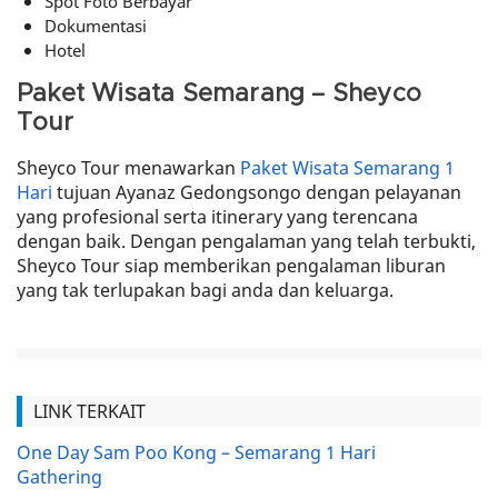
Spot Foto Berbayar
Dokumentasi
Hotel
Paket Wisata Semarang – Sheyco
Tour
Sheyco Tour menawarkan
Paket Wisata Semarang 1
Hari
tujuan Ayanaz Gedongsongo dengan pelayanan
yang profesional serta itinerary yang terencana
dengan baik. Dengan pengalaman yang telah terbukti,
Sheyco Tour siap memberikan pengalaman liburan
yang tak terlupakan bagi anda dan keluarga.
LINK TERKAIT
One Day Sam Poo Kong – Semarang 1 Hari
Gathering