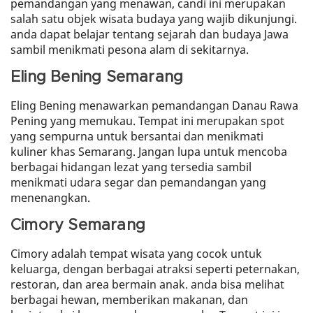
pemandangan yang menawan, candi ini merupakan
salah satu objek wisata budaya yang wajib dikunjungi.
anda dapat belajar tentang sejarah dan budaya Jawa
sambil menikmati pesona alam di sekitarnya.
Eling Bening Semarang
Eling Bening menawarkan pemandangan Danau Rawa
Pening yang memukau. Tempat ini merupakan spot
yang sempurna untuk bersantai dan menikmati
kuliner khas Semarang. Jangan lupa untuk mencoba
berbagai hidangan lezat yang tersedia sambil
menikmati udara segar dan pemandangan yang
menenangkan.
Cimory Semarang
Cimory adalah tempat wisata yang cocok untuk
keluarga, dengan berbagai atraksi seperti peternakan,
restoran, dan area bermain anak. anda bisa melihat
berbagai hewan, memberikan makanan, dan