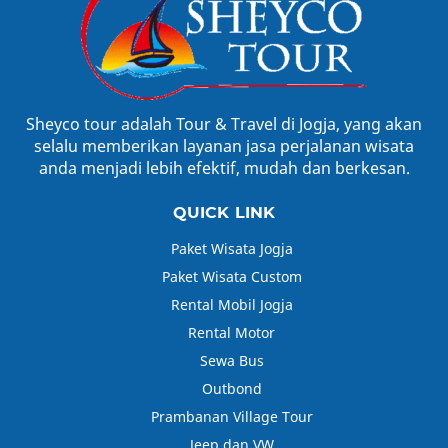
Sheyco tour adalah Tour & Travel di Jogja, yang akan
selalu memberikan layanan jasa perjalanan wisata
anda menjadi lebih efektif, mudah dan berkesan.
QUICK LINK
Paket Wisata Jogja
Paket Wisata Custom
Rental Mobil Jogja
Rental Motor
Sewa Bus
Outbond
Prambanan Village Tour
Jeep dan VW