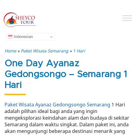
Indonesian
Home
»
Paket Wisata Semarang
»
1 Hari
One Day Ayanaz
Gedongsongo – Semarang 1
Hari
Paket Wisata Ayanaz Gedongsongo Semarang
1 Hari
adalah pilihan ideal bagi anda yang ingin
mengeksplorasi keindahan alam dan budaya di sekitar
Semarang dalam waktu singkat. Dalam paket ini, anda
akan mengunjungi beberapa destinasi menarik yang