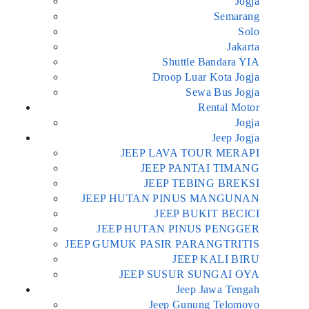
Jogja
Semarang
Solo
Jakarta
Shuttle Bandara YIA
Droop Luar Kota Jogja
Sewa Bus Jogja
Rental Motor
Jogja
Jeep Jogja
JEEP LAVA TOUR MERAPI
JEEP PANTAI TIMANG
JEEP TEBING BREKSI
JEEP HUTAN PINUS MANGUNAN
JEEP BUKIT BECICI
JEEP HUTAN PINUS PENGGER
JEEP GUMUK PASIR PARANGTRITIS
JEEP KALI BIRU
JEEP SUSUR SUNGAI OYA
Jeep Jawa Tengah
Jeep Gunung Telomoyo