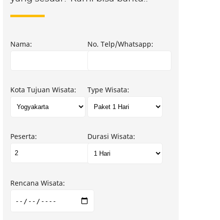
Nama:
No. Telp/Whatsapp:
Kota Tujuan Wisata:
Type Wisata:
Peserta:
Durasi Wisata:
Rencana Wisata: