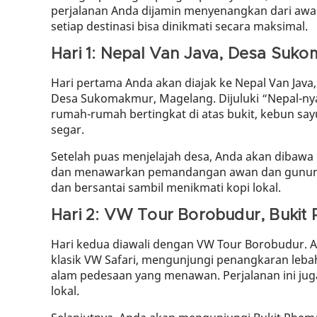
perjalanan Anda dijamin menyenangkan dari awal
setiap destinasi bisa dinikmati secara maksimal.
Hari 1: Nepal Van Java, Desa Suk
Hari pertama Anda akan diajak ke Nepal Van Java
Desa Sukomakmur, Magelang. Dijuluki “Nepal-n
rumah-rumah bertingkat di atas bukit, kebun s
segar.
Setelah puas menjelajah desa, Anda akan dibawa 
dan menawarkan pemandangan awan dan gunung ya
dan bersantai sambil menikmati kopi lokal.
Hari 2: VW Tour Borobudur, Bukit
Hari kedua diawali dengan VW Tour Borobudur. A
klasik VW Safari, mengunjungi penangkaran lebah
alam pedesaan yang menawan. Perjalanan ini ju
lokal.