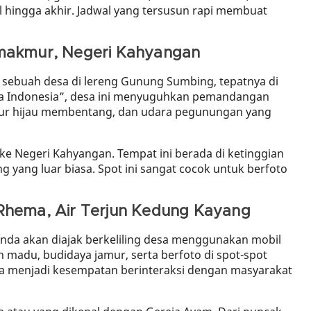
 hingga akhir. Jadwal yang tersusun rapi membuat
omakmur, Negeri Kahyangan
, sebuah desa di lereng Gunung Sumbing, tepatnya di
ya Indonesia”, desa ini menyuguhkan pemandangan
ayur hijau membentang, dan udara pegunungan yang
ke Negeri Kahyangan. Tempat ini berada di ketinggian
ng luar biasa. Spot ini sangat cocok untuk berfoto
 Rhema, Air Terjun Kedung Kayang
nda akan diajak berkeliling desa menggunakan mobil
 madu, budidaya jamur, serta berfoto di spot-spot
ga menjadi kesempatan berinteraksi dengan masyarakat