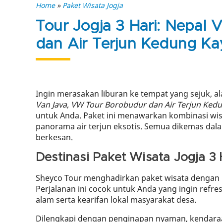
Home
»
Paket Wisata Jogja
Tour Jogja 3 Hari: Nepal
dan Air Terjun Kedung K
Ingin merasakan liburan ke tempat yang sejuk, 
Van Java, VW Tour Borobudur dan Air Terjun Ked
untuk Anda. Paket ini menawarkan kombinasi wis
panorama air terjun eksotis. Semua dikemas da
berkesan.
Destinasi Paket Wisata Jogja 3
Sheyco Tour menghadirkan paket wisata dengan 
Perjalanan ini cocok untuk Anda yang ingin refre
alam serta kearifan lokal masyarakat desa.
Dilengkapi dengan penginapan nyaman, kendaraan