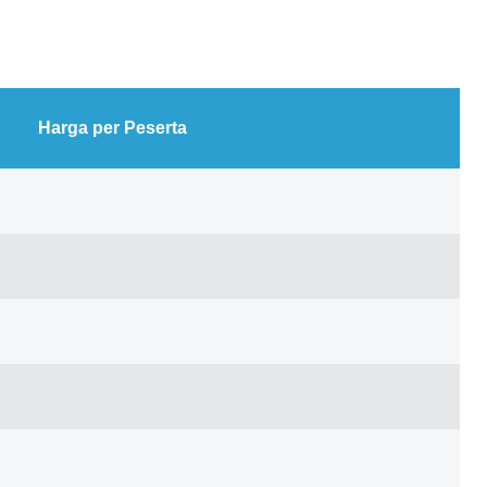
Harga per Peserta