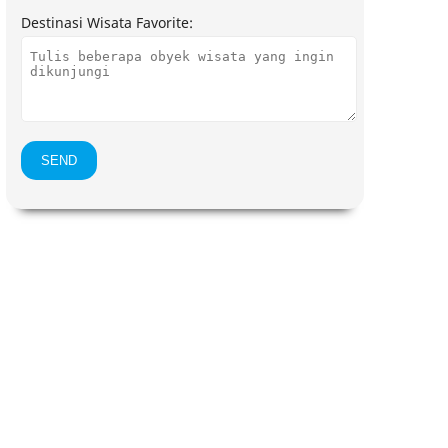
Destinasi Wisata Favorite: