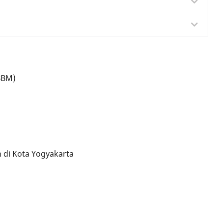
 BBM)
 di Kota Yogyakarta