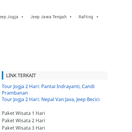
eep Jogja
Jeep Jawa Tengah
Rafting
LINK TERKAIT
Tour Jogja 2 Hari: Pantai Indrayanti, Candi
Prambanan
Tour Jogja 2 Hari: Nepal Van Java, Jeep Becici
Paket Wisata 1 Hari
Paket Wisata 2 Hari
Paket Wisata 3 Hari