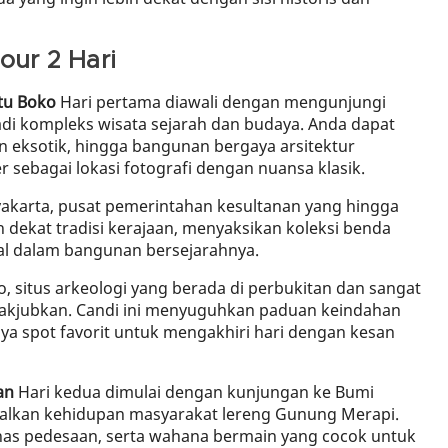
our 2 Hari
atu Boko
Hari pertama diawali dengan mengunjungi
adi kompleks wisata sejarah dan budaya. Anda dapat
 eksotik, hingga bangunan bergaya arsitektur
r sebagai lokasi fotografi dengan nuansa klasik.
gyakarta, pusat pemerintahan kesultanan yang hingga
ih dekat tradisi kerajaan, menyaksikan koleksi benda
al dalam bangunan bersejarahnya.
o, situs arkeologi yang berada di perbukitan dan sangat
kjubkan. Candi ini menyuguhkan paduan keindahan
 spot favorit untuk mengakhiri hari dengan kesan
an
Hari kedua dimulai dengan kunjungan ke Bumi
alkan kehidupan masyarakat lereng Gunung Merapi.
khas pedesaan, serta wahana bermain yang cocok untuk