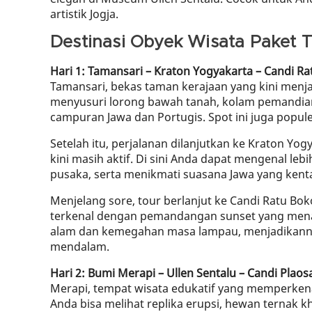
artistik Jogja.
Destinasi Obyek Wisata Paket T
Hari 1: Tamansari – Kraton Yogyakarta – Candi R
Tamansari, bekas taman kerajaan yang kini menj
menyusuri lorong bawah tanah, kolam pemandian
campuran Jawa dan Portugis. Spot ini juga popule
Setelah itu, perjalanan dilanjutkan ke Kraton Yo
kini masih aktif. Di sini Anda dapat mengenal leb
pusaka, serta menikmati suasana Jawa yang kent
Menjelang sore, tour berlanjut ke Candi Ratu Bok
terkenal dengan pemandangan sunset yang mena
alam dan kemegahan masa lampau, menjadikannya
mendalam.
Hari 2: Bumi Merapi – Ullen Sentalu – Candi Plaos
Merapi, tempat wisata edukatif yang memperken
Anda bisa melihat replika erupsi, hewan ternak 