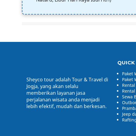
QUICK
Paket 
Sheyco tour adalah Tour & Travel di
Paket 
Rental
Jogja, yang akan selalu
Rental
memberikan layanan jasa
Sewa 
perjalanan wisata anda menjadi
Outbo
lebih efektif, mudah dan berkesan.
Pramba
Jeep d
Raftin