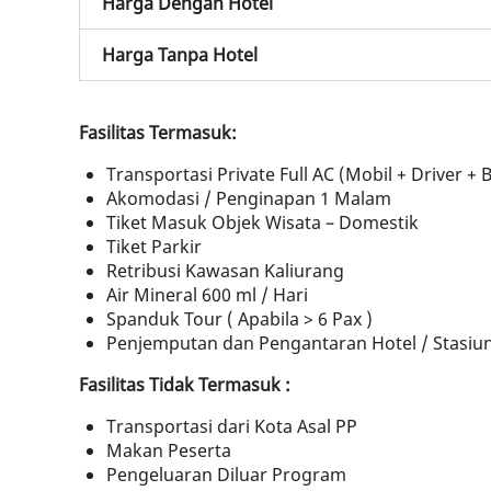
Harga Dengan Hotel
Harga Tanpa Hotel
Fasilitas Termasuk:
Transportasi Private Full AC (Mobil + Driver +
Akomodasi / Penginapan 1 Malam
Tiket Masuk Objek Wisata – Domestik
Tiket Parkir
Retribusi Kawasan Kaliurang
Air Mineral 600 ml / Hari
Spanduk Tour ( Apabila > 6 Pax )
Penjemputan dan Pengantaran Hotel / Stasiun
Fasilitas Tidak Termasuk :
Transportasi dari Kota Asal PP
Makan Peserta
Pengeluaran Diluar Program