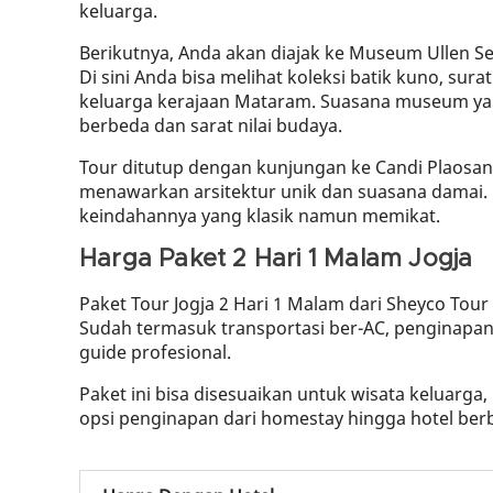
keluarga.
Berikutnya, Anda akan diajak ke Museum Ullen S
Di sini Anda bisa melihat koleksi batik kuno, su
keluarga kerajaan Mataram. Suasana museum y
berbeda dan sarat nilai budaya.
Tour ditutup dengan kunjungan ke Candi Plaosa
menawarkan arsitektur unik dan suasana damai. C
keindahannya yang klasik namun memikat.
Harga Paket 2 Hari 1 Malam Jogja
Paket Tour Jogja 2 Hari 1 Malam dari Sheyco Tour
Sudah termasuk transportasi ber-AC, penginapan
guide profesional.
Paket ini bisa disesuaikan untuk wisata keluarg
opsi penginapan dari homestay hingga hotel ber