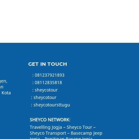
GET IN TOUCH
:
081237921893
gen,
:
08112835818
an
:
sheycotour
, Kota
:
sheycotour
:
sheycotoursttugu
SHEYCO NETWORK
:
Travelling Jogja
–
Sheyco Tour
–
Sheyco Transport
– Basecamp Jeep
Jogja –
Penitipan Barang Jogja